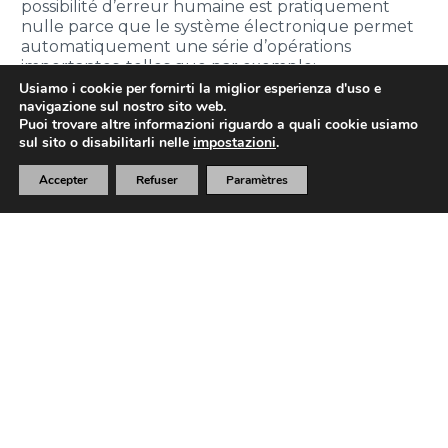
possibilité d’erreur humaine est pratiquement
nulle parce que le système électronique permet
automatiquement une série d’opérations
importantes, telles que par exemple:
Usiamo i cookie per fornirti la miglior esperienza d'uso e
navigazione sul nostro sito web.
Puoi trovare altre informazioni riguardo a quali cookie usiamo
sul sito o disabilitarli nelle
impostazioni
.
Accepter
Refuser
Paramètres
stabilisation
et nivellement
automatiques
fermeture de
la partie
aérienne