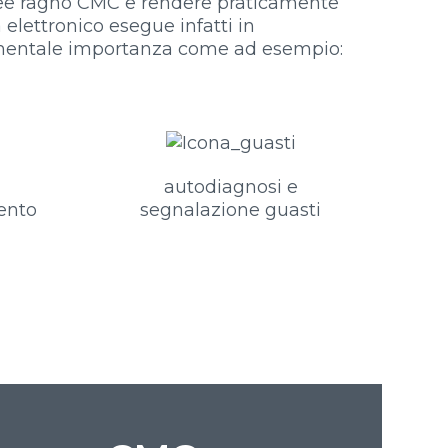
aeree ragno CMC e rendere praticamente
a elettronico esegue infatti in
amentale importanza come ad esempio:
à
autodiagnosi e
ento
segnalazione guasti