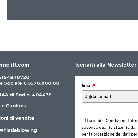
mclift.com
Iscriviti alla Newsletter
05194870720
le Sociale €1.670.000,00
Email
*
IAA di Bari n. 404478
y e Cookies
oni di vendita
Termini e Condizioni Infor
secondo quanto stabilito da
 Whistleblowing
per la protezione dei dati pe