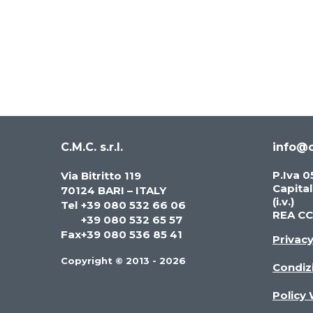
C.M.C. s.r.l.
info@c
P.Iva 
Via Bitritto 119
Capita
70124 BARI – ITALY
(i.v.)
Tel
+39 080 532 66 06
REA CC
+39 080 532 65 57
Fax
+39 080 536 85 41
Privac
Copyright © 2013 - 2026
Condizi
Policy