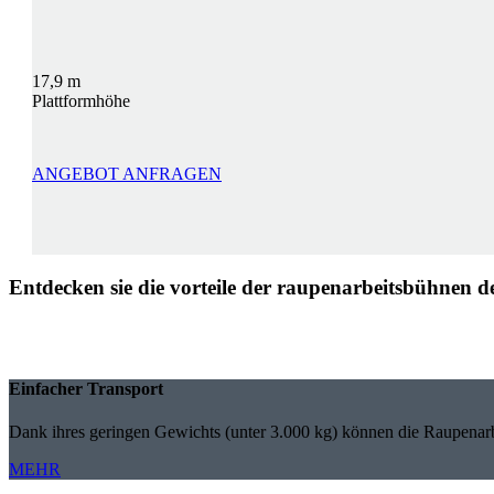
17,9 m
Plattformhöhe
ANGEBOT ANFRAGEN
Entdecken sie die vorteile der raupenarbeitsbühnen 
Einfacher Transport
Dank ihres geringen Gewichts (unter 3.000 kg) können die Raupenar
MEHR