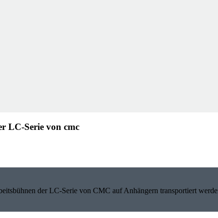
der LC-Serie von cmc
beitsbühnen der LC-Serie von CMC auf Anhängern transportiert werde