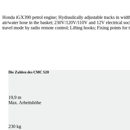
Honda iGX390 petrol engine; Hydraulically adjustable tracks in wid
air/water hose in the basket; 230V/120V/110V and 12V electrical socket
travel mode by radio remote control; Lifting hooks; Fixing points for
Die Zahlen des CMC S20
19,9 m
Max. Arbeitshöhe
230 kg