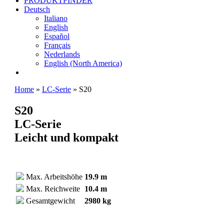
PRODUKTFINDER
Deutsch
Italiano
English
Español
Français
Nederlands
English (North America)
Home
»
LC-Serie
»
S20
S
20
LC-Serie
Leicht und kompakt
Max. Arbeitshöhe
19.9 m
Max. Reichweite
10.4 m
Gesamtgewicht
2980 kg