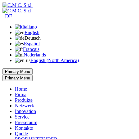
DE
Italiano
English
Deutsch
Español
Français
Nederlands
English (North America)
Primary Menu
Primary Menu
Home
Firma
Produkte
Netzwerk
Innovation
Service
Presseraum
Kontakte
Quelle