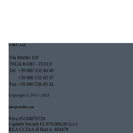
C.M.C. s.r.l.
Via Bitritto 119
70124 BARI – ITALY
Tel
+39 080 532 66 06
+39 080 532 65 57
Fax
+39 080 536 85 41
Copyright © 2013 - 2025
info@cmclift.com
P.Iva 05194870720
Capitale Sociale €1.670.000,00 (i.v.)
REA CCIAA di Bari n. 404478