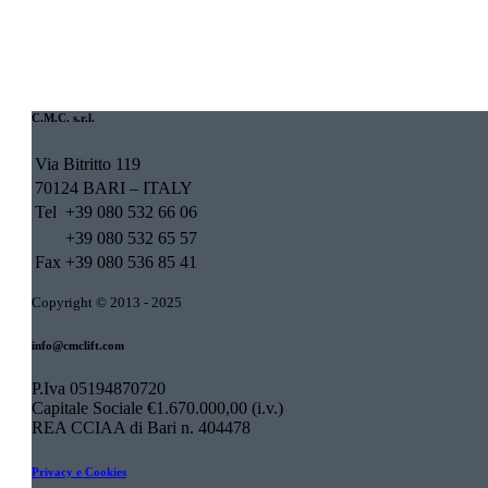
C.M.C. s.r.l.
Via Bitritto 119
70124 BARI – ITALY
Tel
+39 080 532 66 06
+39 080 532 65 57
Fax
+39 080 536 85 41
Copyright © 2013 - 2025
info@cmclift.com
P.Iva 05194870720
Capitale Sociale €1.670.000,00 (i.v.)
REA CCIAA di Bari n. 404478
Privacy e Cookies