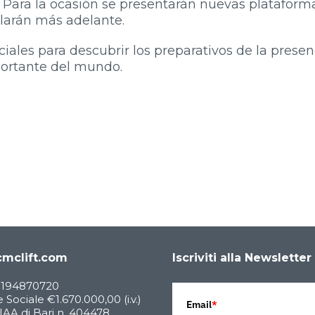
. Para la ocasión se presentarán nuevas plataform
elarán más adelante.
ciales para descubrir los preparativos de la presen
portante del mundo.
mclift.com
Iscriviti alla Newsletter
05194870720
 Sociale €1.670.000,00 (i.v.)
Email
*
AA di Bari n. 404478