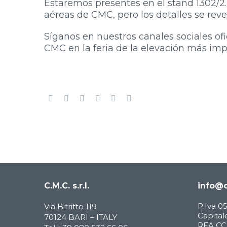
Estaremos presentes en el stand 1302/2
aéreas de CMC, pero los detalles se rev
Síganos en nuestros canales sociales ofi
CMC en la feria de la elevación más im
C.M.C. s.r.l.
info@c
P.Iva 
Via Bitritto 119
Capitale
70124 BARI – ITALY
REA CCI