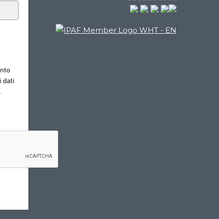
ento
 dati
.