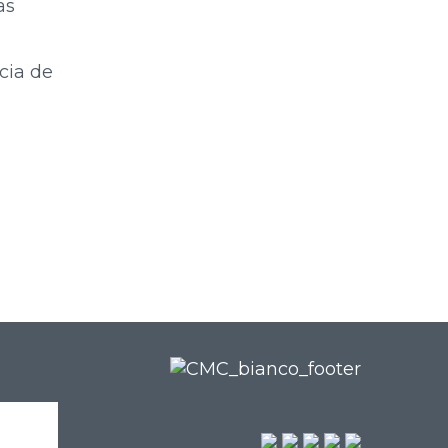
as
cia de