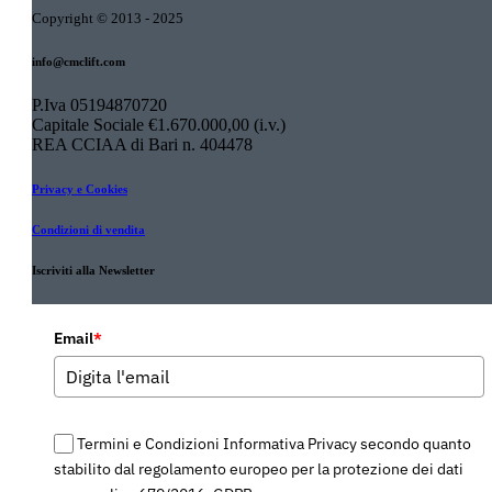
Copyright © 2013 - 2025
info@cmclift.com
P.Iva 05194870720
Capitale Sociale €1.670.000,00 (i.v.)
REA CCIAA di Bari n. 404478
Privacy e Cookies
Condizioni di vendita
Iscriviti alla Newsletter
Email
*
Termini e Condizioni Informativa Privacy secondo quanto
stabilito dal regolamento europeo per la protezione dei dati