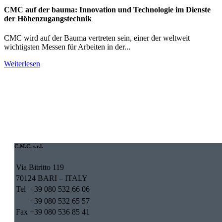
CMC auf der bauma: Innovation und Technologie im Dienste
der Höhenzugangstechnik
CMC wird auf der Bauma vertreten sein, einer der weltweit
wichtigsten Messen für Arbeiten in der...
Weiterlesen
C.M.C. s.r.l.
Via Bitritto 119
70124 BARI – ITALY
Tel
+39 080 532 66 06
+39 080 532 65 57
Fax
+39 080 536 85 41