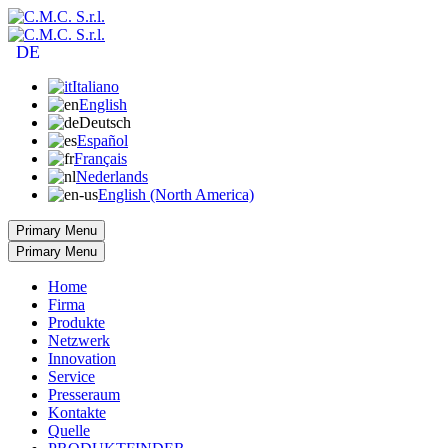
DE
Italiano
English
Deutsch
Español
Français
Nederlands
English (North America)
Primary Menu
Primary Menu
Home
Firma
Produkte
Netzwerk
Innovation
Service
Presseraum
Kontakte
Quelle