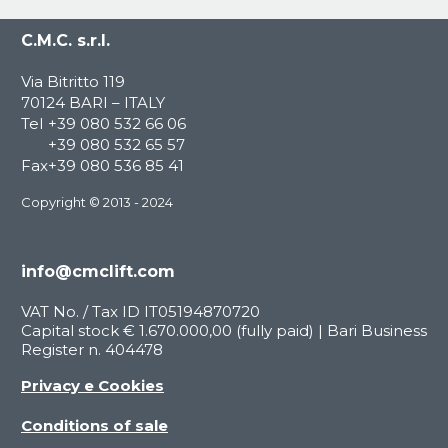
C.M.C. s.r.l.
Via Bitritto 119
70124 BARI – ITALY
Tel
+39 080 532 66 06
+39 080 532 65 57
Fax
+39 080 536 85 41
Copyright © 2013 - 2024
info@cmclift.com
VAT No. / Tax ID IT05194870720
Capital stock € 1.670.000,00 (fully paid) | Bari Business
Register n. 404478
Privacy e Cookies
Conditions of sale