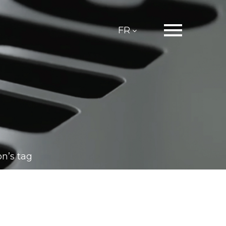
FR
on’s tag