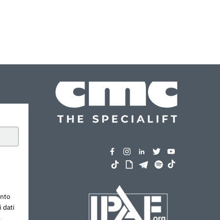
ento
 dati
.