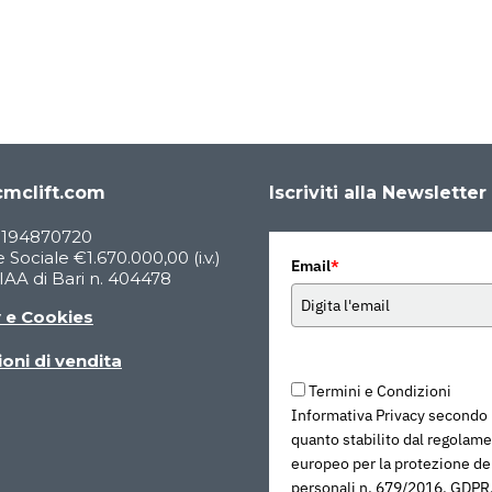
mclift.com
Iscriviti alla Newsletter
05194870720
 Sociale €1.670.000,00 (i.v.)
Email
*
AA di Bari n. 404478
y e Cookies
oni di vendita
Termini e Condizioni
Informativa Privacy secondo
quanto stabilito dal regolam
europeo per la protezione dei
personali n. 679/2016, GDPR