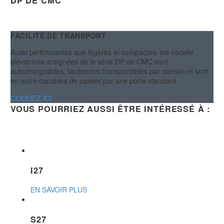
DP DE CMC
FACILITÉ DE TRANSPORT
Aussi performantes que légères et compactes, les nacelle
élévatrices araignées de la série DP de CMC sont
autochargeables, facilement transportables par camion et sont
en outre capables de passer par une porte standard.
CLIQUEZ ICI
VOUS POURRIEZ AUSSI ÊTRE INTÉRESSÉ À :
I27
EN SAVOIR PLUS
S27