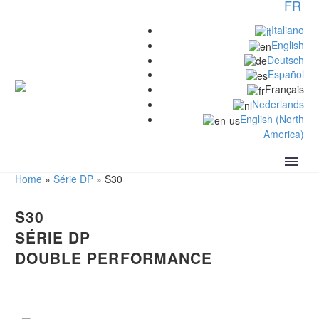
FR
Italiano
English
Deutsch
Español
Français
Nederlands
English (North
America)
Home
»
Série DP
»
S30
S
30
SÉRIE DP
DOUBLE PERFORMANCE