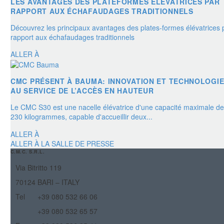
LES AVANTAGES DES PLATEFORMES ÉLÉVATRICES PAR
RAPPORT AUX ÉCHAFAUDAGES TRADITIONNELS
Découvrez les principaux avantages des plates-formes élévatrices 
rapport aux échafaudages traditionnels
ALLER À
CMC PRÉSENT À BAUMA: INNOVATION ET TECHNOLOGI
AU SERVICE DE L’ACCÈS EN HAUTEUR
Le CMC S30 est une nacelle élévatrice d'une capacité maximale de
230 kilogrammes, capable d'accueillir deux...
ALLER À
ALLER À LA SALLE DE PRESSE
C.M.C. S.R.L.
Via Bitritto 119
70124 BARI – ITALY
Tel
+39 080 532 66 06
+39 080 532 65 57