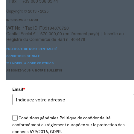
Fax
+39 080 536 85 41
Copyright © 2013 - 2025
INFO@CMCLIFT.COM
VAT No. / Tax ID IT05194870720
Capital Social
€ 1.670.000,00 (
entièrement payé
) |
Inscrite au
Registre du Commerce de
Bari
n. 404478
POLITIQUE DE CONFIDENTIALITÉ
CONDITIONS OF SALE
231 MODEL & CODE OF ETHICS
ABBONEZ-VOUS À NOTRE BULLETIN
Email
*
Conditions générales Politique de confidentialité
conformément au règlement européen sur la protection des
données 679/2016, GDPR.