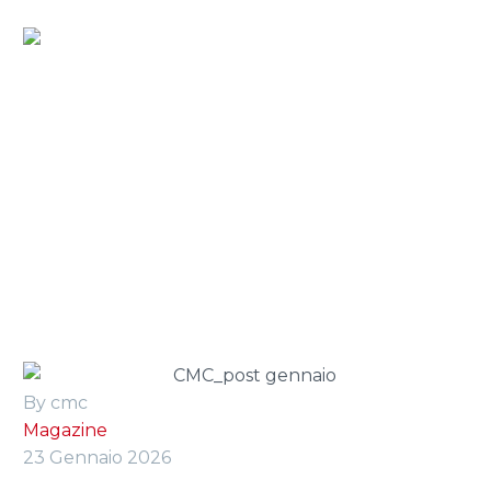
Home
»
Press Room
»
geometrie dei bracci:
ottimizzazione tra stabilità, rigidità e peso
By cmc
Magazine
23 Gennaio 2026