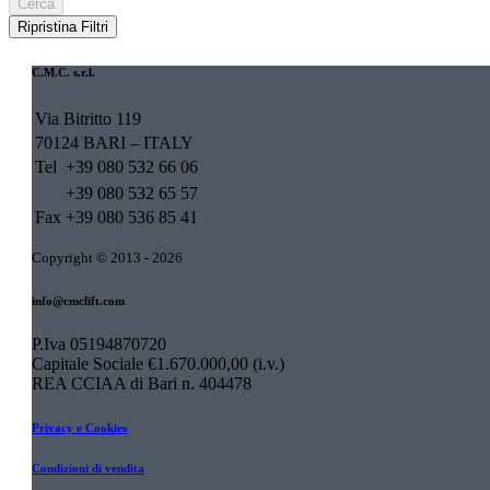
Cerca
Ripristina Filtri
C.M.C. s.r.l.
Via Bitritto 119
70124 BARI – ITALY
Tel
+39 080 532 66 06
+39 080 532 65 57
Fax
+39 080 536 85 41
Copyright © 2013 - 2026
info@cmclift.com
P.Iva 05194870720
Capitale Sociale €1.670.000,00 (i.v.)
REA CCIAA di Bari n. 404478
Privacy e Cookies
Condizioni di vendita