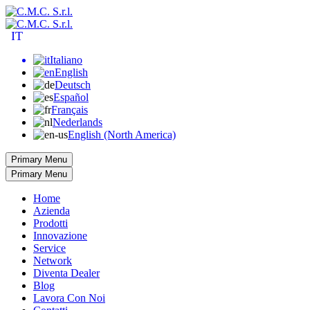
IT
Italiano
English
Deutsch
Español
Français
Nederlands
English (North America)
Primary Menu
Primary Menu
Home
Azienda
Prodotti
Innovazione
Service
Network
Diventa Dealer
Blog
Lavora Con Noi