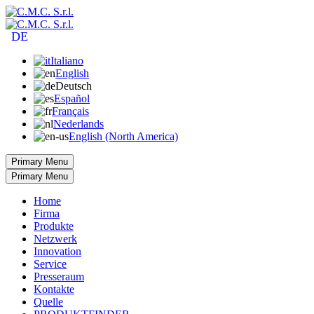
DE
Italiano
English
Deutsch
Español
Français
Nederlands
English (North America)
Primary Menu
Primary Menu
Home
Firma
Produkte
Netzwerk
Innovation
Service
Presseraum
Kontakte
Quelle