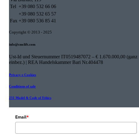
Tel
+39 080 532 66 06
+39 080 532 65 57
Fax
+39 080 536 85 41
Copyright © 2013 - 2025
info@cmclift.com
Ust-Id und Steuernummer IT0519487072 – € 1.670.000,00 (ganz
einbez.) | REA Handelskammer Bari Nr.404478
Privacy e Cookies
Conditions of sale
231 Model & Code of Ethics
Email
*