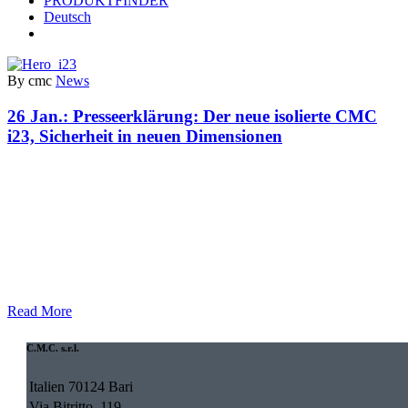
PRODUKTFINDER
Deutsch
By cmc
News
26 Jan.:
Presseerklärung: Der neue isolierte CMC
i23, Sicherheit in neuen Dimensionen
Read More
C.M.C. s.r.l.
Italien 70124 Bari
Via Bitritto, 119