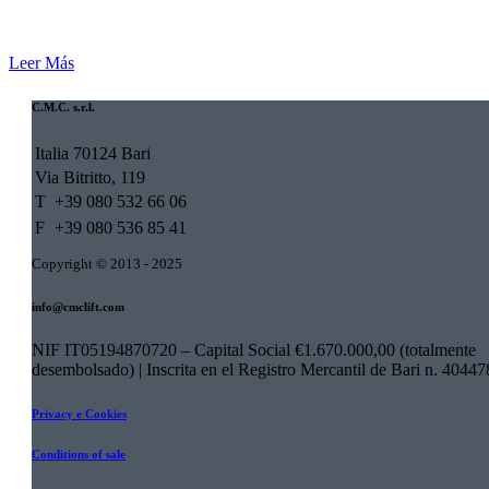
Leer Más
C.M.C. s.r.l.
Italia 70124 Bari
Via Bitritto, 119
T
+39 080 532 66 06
F
+39 080 536 85 41
Copyright © 2013 - 2025
info@cmclift.com
NIF IT05194870720 – Capital Social €1.670.000,00 (totalmente
desembolsado) | Inscrita en el Registro Mercantil de Bari n. 40447
Privacy e Cookies
Conditions of sale