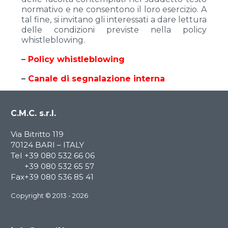
Heavy Duty
normativo e ne consentono il loro esercizio. A
tal fine, si invitano gli interessati a dare lettura
delle condizioni previste nella policy
whistleblowing.
–
Policy whistleblowing
–
Canale di segnalazione interna
C.M.C. s.r.l.
S
19
HD
S
22
HD
Via Bitritto 119
70124 BARI – ITALY
Tel
+39 080 532 66 06
Serie LC
+39 080 532 65 57
Fax
+39 080 536 85 41
Light and Compact
Copyright © 2013 - 2026