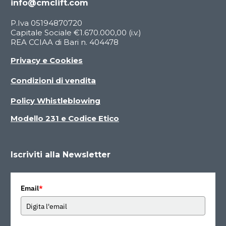
info@cmclift.com
P.Iva 05194870720
Capitale Sociale €1.670.000,00 (i.v.)
REA CCIAA di Bari n. 404478
Privacy e Cookies
S
15
S
20
S
23
Condizioni di vendita
Policy Whistleblowing
Serie DP
Modello 231 e Codice Etico
Double Performance
Iscriviti alla Newsletter
Email
*