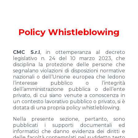
Serie F
Policy Whistleblowing
Full hydraulic
CMC S.r.l
, in ottemperanza al decreto
legislativo n. 24 del 10 marzo 2023, che
disciplina la protezione delle persone che
segnalano violazioni di disposizioni normative
nazionali o dell’Unione europea che ledono
l’interesse pubblico o l’integrità
dell’amministrazione pubblica o dell’ente
privato, di cui siano venute a conoscenza in
un contesto lavorativo pubblico o privato, si è
dotata di una propria policy whistleblowing.
S
13
F
S
15
F
S
18
F
Nella presente sezione, pertanto, sono
pubblicati i supporti documentali ed
informatici che danno evidenza dei diritti e
Serie HD
delle facoltà contemplati nel suddetto testo