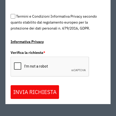
S
27
S
30
S
32
Termini e Condizioni Informativa Privacy secondo
quanto stabilito dal regolamento europeo per la
protezione dei dati personali n. 679/2016, GDPR.
Serie XL
Extra Large
Informativa Privacy
Verifica la richiesta
*
INVIA RICHIESTA
S
41