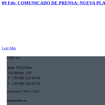
09 Feb:
COMUNICADO DE PRENSA: NUEVA PLA
Leer Más
C.M.C. s.r.l.
Italia 70124 Bari
Via Bitritto, 119
T
+39 080 532 66 06
F
+39 080 536 85 41
Copyright © 2013 - 2025
info@cmclift.com