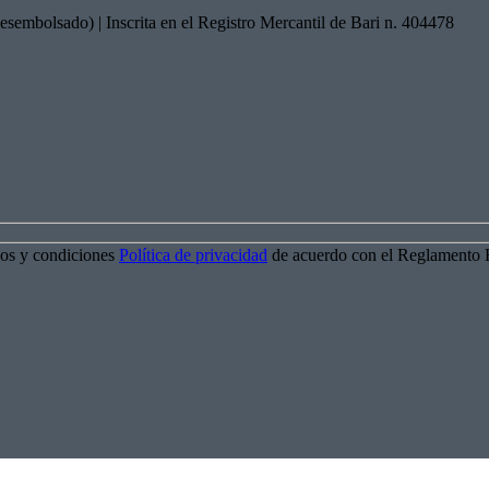
embolsado) | Inscrita en el Registro Mercantil de Bari n. 404478
os y condiciones
Política de privacidad
de acuerdo con el Reglamento