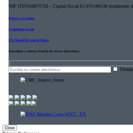
NIF IT05194870720 – Capital Social €1.670.000,00 (totalmente des
Privacy e Cookies
Conditions of sale
231 Model & Code of Ethics
Suscríbase a nuestro boletín de correo electrónico
Hidden
Términ
fields
Close