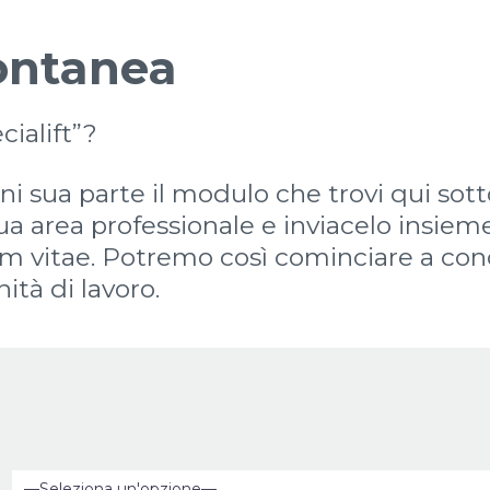
ontanea
cialift”?
gni sua parte il modulo che trovi qui sot
tua area professionale e inviacelo insiem
um vitae. Potremo così cominciare a cono
tà di lavoro.