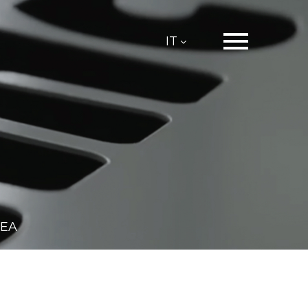
IT
EA