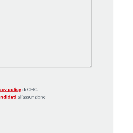
acy policy
di CMC.
andidati
all’assunzione.