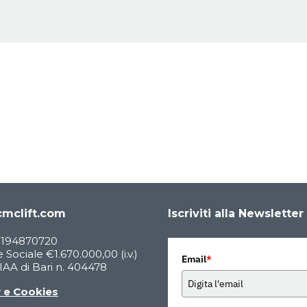
mclift.com
Iscriviti alla Newsletter
05194870720
 Sociale €1.670.000,00 (i.v.)
Email
*
AA di Bari n. 404478
y e Cookies