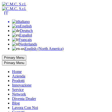
IT
Italiano
English
Deutsch
Español
Français
Nederlands
English (North America)
Primary Menu
Primary Menu
Home
Azienda
Prodotti
Innovazione
Service
Network
Diventa Dealer
Blog
Lavora Con Noi