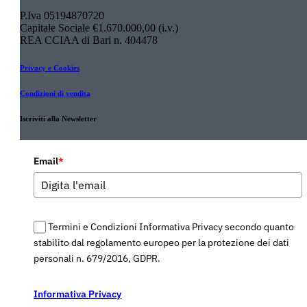
P.Iva 05194870720
Capitale Sociale €1.670.000,00 (i.v.)
REA CCIAA di Bari n. 404478
Privacy e Cookies
Condizioni di vendita
Iscriviti alla Newsletter
Email
*
Termini e Condizioni Informativa Privacy secondo quanto
stabilito dal regolamento europeo per la protezione dei dati
personali n. 679/2016, GDPR.
Informativa Privacy