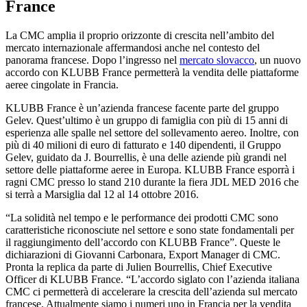
France
La CMC amplia il proprio orizzonte di crescita nell’ambito del
mercato internazionale affermandosi anche nel contesto del
panorama francese. Dopo l’ingresso nel
mercato slovacco
, un nuovo
accordo con KLUBB France permetterà la vendita delle piattaforme
aeree cingolate in Francia.
KLUBB France è un’azienda francese facente parte del gruppo
Gelev. Quest’ultimo è un gruppo di famiglia con più di 15 anni di
esperienza alle spalle nel settore del sollevamento aereo. Inoltre, con
più di 40 milioni di euro di fatturato e 140 dipendenti, il Gruppo
Gelev, guidato da J. Bourrellis, è una delle aziende più grandi nel
settore delle piattaforme aeree in Europa. KLUBB France esporrà i
ragni CMC presso lo stand 210 durante la fiera JDL MED 2016 che
si terrà a Marsiglia dal 12 al 14 ottobre 2016.
“La solidità nel tempo e le performance dei prodotti CMC sono
caratteristiche riconosciute nel settore e sono state fondamentali per
il raggiungimento dell’accordo con KLUBB France”. Queste le
dichiarazioni di Giovanni Carbonara, Export Manager di CMC.
Pronta la replica da parte di Julien Bourrellis, Chief Executive
Officer di KLUBB France. “L’accordo siglato con l’azienda italiana
CMC ci permetterà di accelerare la crescita dell’azienda sul mercato
francese. Attualmente siamo i numeri uno in Francia per la vendita