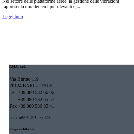
Nel settore delle piattaforme aeree, la gestione delle vibrazioni
rappresenta uno dei temi più rilevanti e,...
Leggi tutto
C.M.C. s.r.l.
Via Bitritto 119
70124 BARI – ITALY
Tel
+39 080 532 66 06
+39 080 532 65 57
Fax
+39 080 536 85 41
Copyright © 2013 - 2025
info@cmclift.com