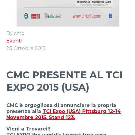
ITALIANO
By cmc
Eventi
23 Ottobre 2015
CMC PRESENTE AL TCI
EXPO 2015 (USA)
CMC è orgogliosa di annunciare la propria
presenza alla
TCI Expo (USA) Pittsburg 12-14
Novembre 2015, Stand 123.
Vieni a Trovarci!!
TCI EXPO the world’s largest tree care