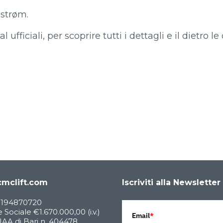
lestrøm.
 ufficiali, per scoprire tutti i dettagli e il dietro le
mclift.com
Iscriviti alla Newsletter
05194870720
 Sociale €1.670.000,00 (i.v.)
Email
*
AA di Bari n. 404478