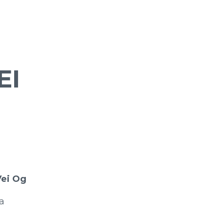
EI
Vei Og
a