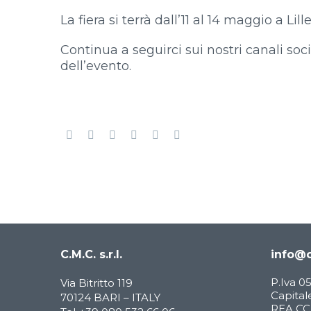
La fiera si terrà dall’11 al 14 maggio a Lil
Continua a seguirci sui nostri canali social
dell’evento.
C.M.C. s.r.l.
info@c
P.Iva 
Via Bitritto 119
Capitale
70124 BARI – ITALY
REA CCI