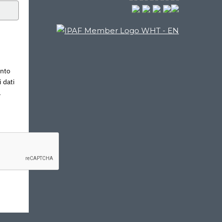
ento
 dati
.