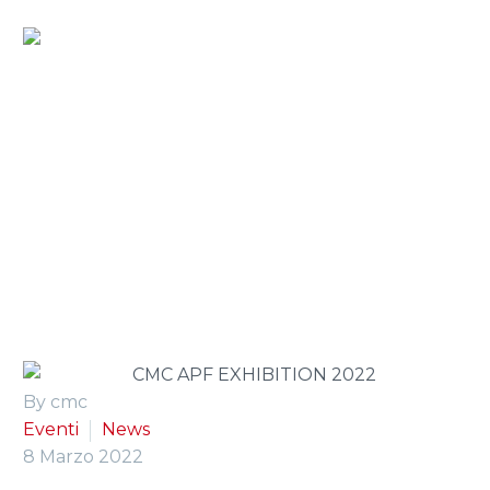
Home
»
Press Room
»
cmc sarà presente alla fiera
specializzata per arboristi i regno unito, apf 2022, dal 22
al 24 settembre
By cmc
Eventi
News
8 Marzo 2022