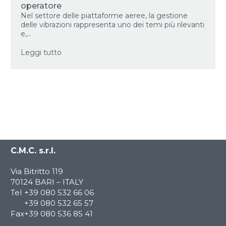
operatore
Nel settore delle piattaforme aeree, la gestione
delle vibrazioni rappresenta uno dei temi più rilevanti
e,...
Leggi tutto
C.M.C. s.r.l.
Via Bitritto 119
70124 BARI – ITALY
Tel
+39 080 532 66 06
+39 080 532 65 57
Fax
+39 080 536 85 41