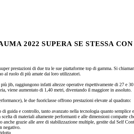
MA 2022 SUPERA SE STESSA CON S2
per prestazioni di due tra le sue piattaforme top di gamma. Si chiama
 al ruolo di più amate dai loro utilizzatori.
più jib, raggiungono infatti altezze operative rispettivamente di 27 e 30
goria, viene aumentato di 1,40 metri, diventando il maggiore in assoluto.
rformance), le due fuoriclasse offrono prestazioni elevate al quadrato:
 di guida e controllo, tanto avanzato nella tecnologia quanto semplice e 
la scelta di materiali altamente performanti e alle dimensioni compatte c
oro anche grazie alle aree di stabilizzazione multiple, gestite dal Self 
in negativo.
ridotta