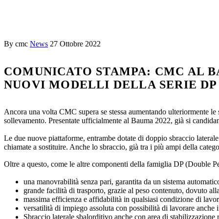
By cmc
News
27 Ottobre 2022
COMUNICATO STAMPA: CMC AL BAU
NUOVI MODELLI DELLA SERIE DP
Ancora una volta CMC supera se stessa aumentando ulteriormente le su
sollevamento. Presentate ufficialmente al Bauma 2022, già si candidano
Le due nuove piattaforme, entrambe dotate di doppio sbraccio laterale 
chiamate a sostituire. Anche lo sbraccio, già tra i più ampi della cate
Oltre a questo, come le altre componenti della famiglia DP (Double Pe
una manovrabilità senza pari, garantita da un sistema automatico
grande facilità di trasporto, grazie al peso contenuto, dovuto al
massima efficienza e affidabilità in qualsiasi condizione di lav
versatilità di impiego assoluta con possibilità di lavorare anche 
Sbraccio laterale sbalorditivo anche con area di stabilizzazione 