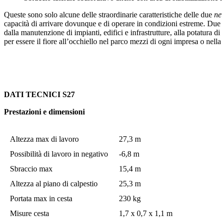
Queste sono solo alcune delle straordinarie caratteristiche delle due
ne
capacità di arrivare dovunque e di operare in condizioni estreme. Due stra
dalla manutenzione di impianti, edifici e infrastrutture, alla potatura di
per essere il fiore all’occhiello nel parco mezzi di ogni impresa o nell
DATI TECNICI S
27
Prestazioni e dimensioni
Altezza max di lavoro
27,3 m
Possibilità di lavoro in negativo
-6,8 m
Sbraccio max
15,4 m
Altezza al piano di calpestio
25,3 m
Portata max in cesta
230 kg
Misure cesta
1,7 x 0,7 x 1,1 m