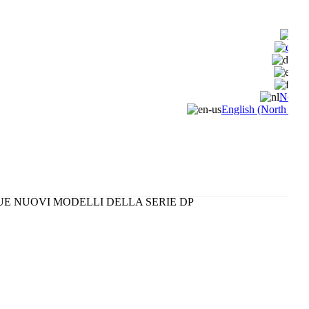
Ita
En
Deu
Esp
Fra
Neder
English (North Ame
DUE NUOVI MODELLI DELLA SERIE DP