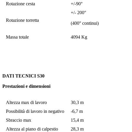
Rotazione cesta
+/-90°
+/- 200°
Rotazione torretta
(400° continui)
Massa totale
4094 Kg
DATI TECNICI S
30
Prestazioni e dimensioni
Altezza max di lavoro
30,3 m
Possibilità di lavoro in negativo
-6,7 m
Sbraccio max
15,4 m
Altezza al piano di calpestio
28,3 m