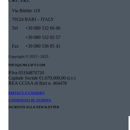
C.M.C. S.R.L.
Via Bitritto 119
70124 BARI – ITALY
Tel
+39 080 532 66 06
+39 080 532 65 57
Fax
+39 080 536 85 41
Copyright © 2013 - 2025
INFO@CMCLIFT.COM
P.Iva 05194870720
Capitale Sociale €1.670.000,00 (i.v.)
REA CCIAA di Bari n. 404478
PRIVACY E COOKIES
CONDIZIONI DI VENDITA
ISCRIVITI ALLA NEWSLETTER