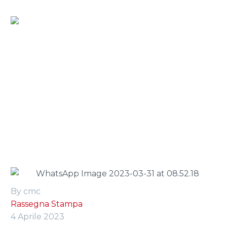
Home
»
Press Room
»
31 marzo 2023 | la repubblica
By cmc
Rassegna Stampa
4 Aprile 2023